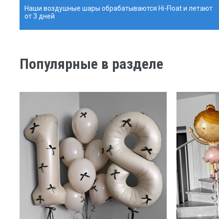
Наши воздушные шары обрабатываются Hi-Float и летают
от 3 дней
Популярные в разделе