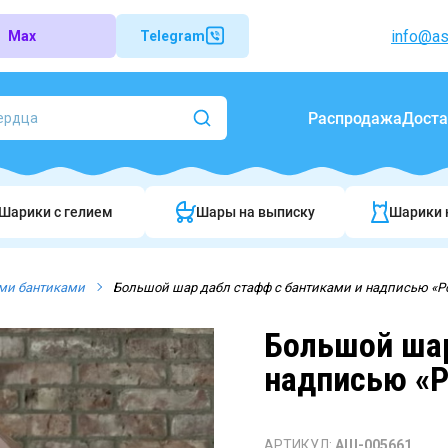
info@as
Max
Telegram
Распродажа
Доста
Шарики c гелием
Шары на выписку
Шарики 
ми бантиками
Большой шар дабл стафф c бантиками и надписью «Р
Большой шар
надписью «Р
АРТИКУЛ:
АШ-005661