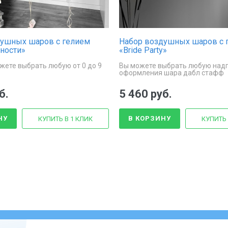
душных шаров с гелием
Набор воздушных шаров с 
ности»
«Bride Party»
жете выбрать любую от 0 до 9
Вы можете выбрать любую над
оформления шара дабл стафф
б.
5 460 руб.
НУ
В КОРЗИНУ
КУПИТЬ В 1 КЛИК
КУПИТЬ 