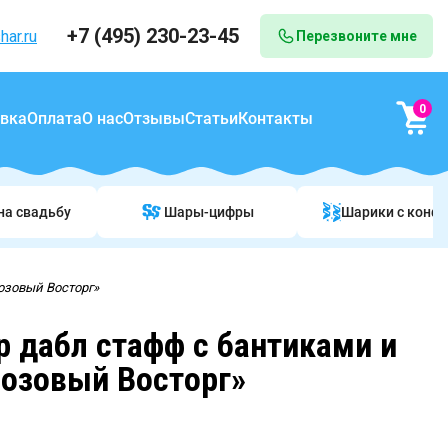
+7 (495) 230-23-45
har.ru
Перезвоните мне
0
вка
Оплата
О нас
Отзывы
Статьи
Контакты
на свадьбу
Шары-цифры
Шарики c конф
озовый Восторг»
 дабл стафф c бантиками и
озовый Восторг»