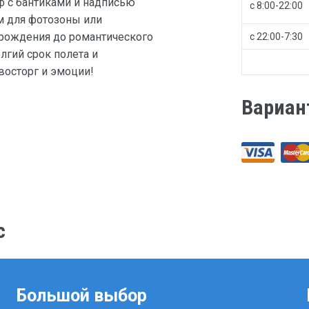
ф c бантиками и надписью
с 8:00-22:00
м для фотозоны или
 рождения до романтического
с 22:00-7:30
лгий срок полета и
восторг и эмоции!
Вариан
с
Большой выбор