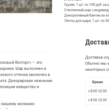
Грузик: 1 шт. по 100 руб. за 
Стеклянный шар с индивидуа
Декоративный бантик из атл
Ленты для шара: 1 шт. по 50 
Достав
Доставка ос
озовый Восторг» — это
Обычно мы в
аздника. Шар выполнен в
некоторых сл
зового оттенка заключен в
цвета. Декорирован нежными
Время
позиции изящество и
с 8:00-22:00
с 8:00-22:00
о вашему желанию: