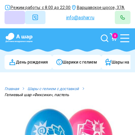
Режим работы: с 8.00 до 22.00
Варшавское шоссе, 37А
info@ashar.ru
0
День рождения
Шарики c гелием
Шары на в
Главная
Шары с гелием с доставкой
Гелиевый шар «Фиксики», пастель