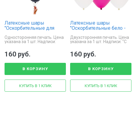
Латексные шары
Латексные шары
"Оскорбительные для
"Оскорбительные бело -
друга"
розовые"
Односторонняя печать. Цена
Двухсторонняя печать. Цена
указана за 1 шт. Надписи:
указана за 1 шт. Надписи: "С
"Завтра тебе будет стыдно",
ДР короч", "Годы тебя не
"Поздравляю ты стареешь",
пощадили", "Счастливого чего
160 руб.
160 руб.
"Мозг - идеальный подарок
там у тебя!".
дл...
В КОРЗИНУ
В КОРЗИНУ
КУПИТЬ В 1 КЛИК
КУПИТЬ В 1 КЛИК