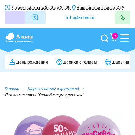
Режим работы: с 8.00 до 22.00
Варшавское шоссе, 37А
info@ashar.ru
0
День рождения
Шарики c гелием
Шары на в
Главная
Шары с гелием с доставкой
Латексные шары "Хвалебные для девочек"