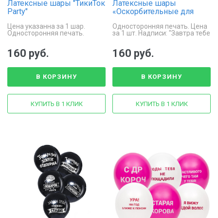
Латексные шары "ТикиТок
Латексные шары
Party"
«Оскорбительные для
подруги»
Цена указанна за 1 шар.
Односторонняя печать. Цена
Односторонняя печать.
за 1 шт. Надписи: "Завтра тебе
Размер - 30 см.
будет стыдно", "Поздравляю
ты стареешь", "Мозг -
160 руб.
160 руб.
идеальный подарок для
тебя".
В КОРЗИНУ
В КОРЗИНУ
КУПИТЬ В 1 КЛИК
КУПИТЬ В 1 КЛИК