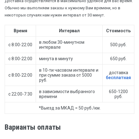
Доставка осуществляется в максимально удобное для Вас время.
Обычно мы выполняем заказы к нужному Вам времени, но в
некоторых случаях нам нужен интервал от 30 минут.
Время
Интервал
Стоимость
в любом 30-минутном
с 8:00-22:00
500 руб.
интервале
с 8:00-22:00
минута в минуту
650 руб.
в 10-ти часовом интервале и
доставка
с 8:00-22:00
при сумме заказа от 5000
бесплатная
руб.
в зависимости выбранного
650-1200
с 22:00-7:30
времени
руб.
*Выезд за МКАД = 50 руб./км.
Варианты оплаты