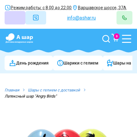
Режим работы: с 8.00 до 22.00
Варшавское шоссе, 37А
info@ashar.ru
0
День рождения
Шарики c гелием
Шары на в
Главная
Шары с гелием с доставкой
Латексный шар "Angry Birds"