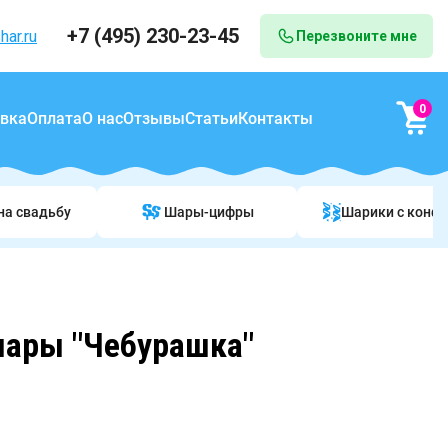
+7 (495) 230-23-45
har.ru
Перезвоните мне
0
вка
Оплата
О нас
Отзывы
Статьи
Контакты
на свадьбу
Шары-цифры
Шарики c конф
шары "Чебурашка"