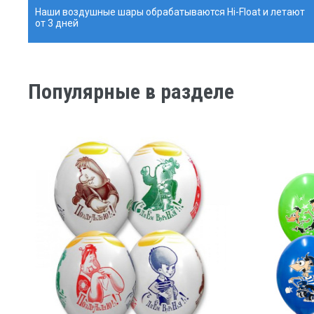
Наши воздушные шары обрабатываются Hi-Float и летают
от 3 дней
Популярные в разделе