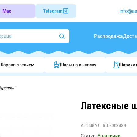
info@as
Max
Telegram
Распродажа
Доста
Шарики c гелием
Шары на выписку
Шарики 
бурашка"
Латексные 
АРТИКУЛ:
АШ-003439
Статус:
В наличии