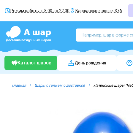
Режим работы: с 8.00 до 22.00
Варшавское шоссе, 37А
Каталог шаров
День рождения
Главная
Шары с гелием с доставкой
Латексные шары "Че