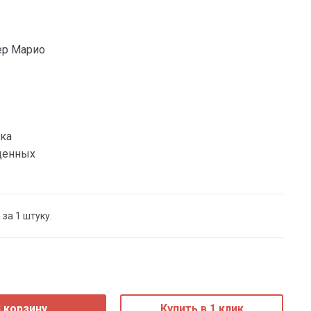
ер Марио
ка
денных
 за 1 штуку.
 корзину
Купить в 1 клик