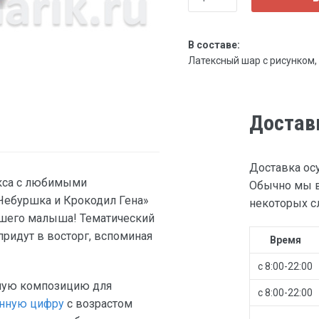
В составе:
Латексный шар с рисунком, 30
Достав
Доставка ос
кса с любимыми
Обычно мы в
ебуршка и Крокодил Гена»
некоторых сл
ашего малыша! Тематический
придут в восторг, вспоминая
Время
с 8:00-22:00
лую композицию для
с 8:00-22:00
нную цифру
с возрастом