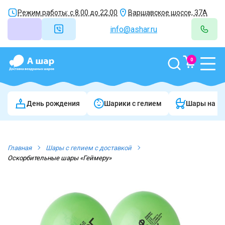
Режим работы: с 8.00 до 22.00
Варшавское шоссе, 37А
info@ashar.ru
0
День рождения
Шарики c гелием
Шары на в
Главная
Шары с гелием с доставкой
Оскорбительные шары «Геймеру»