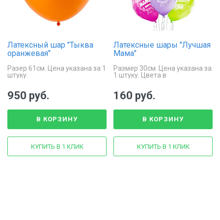
Латексный шар "Тыква
Латексные шары "Лучшая
оранжевая"
Мама"
Разер 61см. Цена указана за 1
Размер 30см. Цена указана за
штуку.
1 штуку. Цвета в
ассортименте. .
950 руб.
160 руб.
В КОРЗИНУ
В КОРЗИНУ
КУПИТЬ В 1 КЛИК
КУПИТЬ В 1 КЛИК