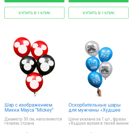
КУПИТЬ В 1 КЛИК
КУПИТЬ В 1 КЛИК
Шар с изображением
Оскорбительные шары
Микки Мауса "Mickey"
для мужчины «Худшее
время»
Диаметр 30 см, наполняются
Цена указана за 1 шт., фразы:
гелием, страна
«Худшее время в твоей жизни
производитель - Россия.
прошло», «Ешь молись все
за*бись», «Ты всего