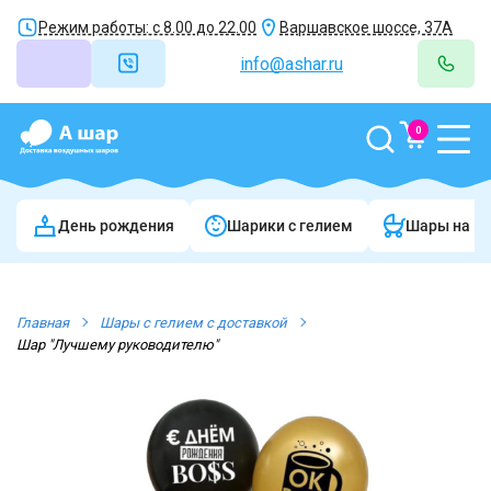
Режим работы: с 8.00 до 22.00
Варшавское шоссе, 37А
info@ashar.ru
0
День рождения
Шарики c гелием
Шары на в
Главная
Шары с гелием с доставкой
Шар "Лучшему руководителю"