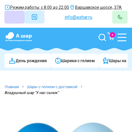
Режим работы: с 8.00 до 22.00
Варшавское шоссе, 37А
info@ashar.ru
0
День рождения
Шарики c гелием
Шары на в
Главная
Шары с гелием с доставкой
Воздушный шар "У нас сынок"