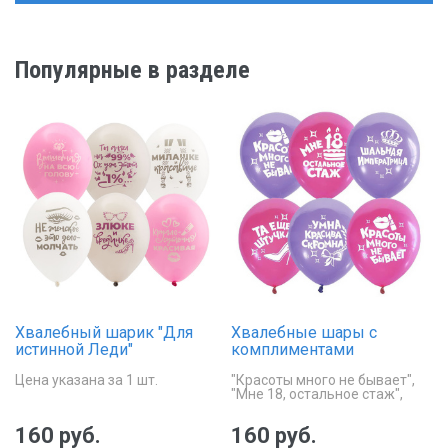
Популярные в разделе
Хвалебный шарик "Для
Хвалебные шары с
истинной Леди"
комплиментами
"Приятные для леди
Цена указана за 1 шт.
"Красоты много не бывает",
слова"
"Мне 18, остальное стаж",
"Шальная императрица"
160 руб.
160 руб.