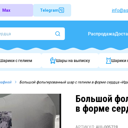
info@as
Max
Telegram
Распродажа
Доста
Шарики c гелием
Шары на выписку
Шарики 
рафией
Большой фольгированный шар с гелием в форме сердца «Ид
Большой фол
в форме сер
АРТИКУЛ:
АШ-005728