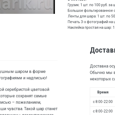
Грузик: 1 шт. по 100 руб. за 
Большое фольгированное сер
Ленты для шара: 1 шт. по 50 
Печать 3-х фотографий на ша
Наклейка простая на шар: 1 
Достав
Доставка ос
здушным шаром в форме
Обычно мы в
тографиями и надписью!
некоторых сл
ой серебристой цветовой
Время
оторые сохранят самые
с 8:00-22:00
писью – пожеланием,
и чувства. Такой шар станет
с 8:00-22:00