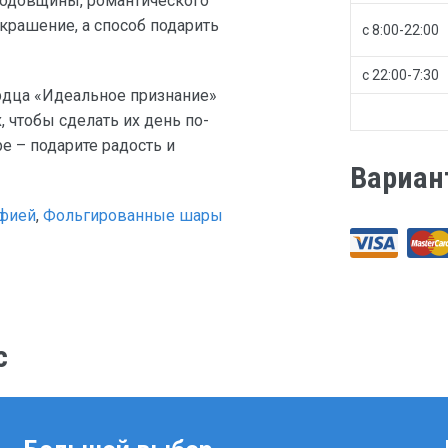
годовщины, романтического
украшение, а способ подарить
с 8:00-22:00
с 22:00-7:30
дца «Идеальное признание»
 чтобы сделать их день по-
 – подарите радость и
Вариан
афией
,
Фольгированные шары
с