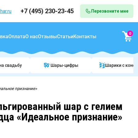
+7 (495) 230-23-45
har.ru
Перезвоните мне
0
вка
Оплата
О нас
Отзывы
Статьи
Контакты
на свадьбу
Шары-цифры
Шарики c конф
еальное признание»
ьгированный шар с гелием
дца «Идеальное признание»