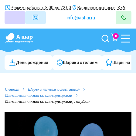
Режим работы: с 8.00 до 22.00
Варшавское шоссе, 37А
info@ashar.ru
0
День рождения
Шарики c гелием
Шары на в
Главная
Шары с гелием с доставкой
Светящиеся шары со светодиодами
Светящиеся шары со светодиодами, голубые