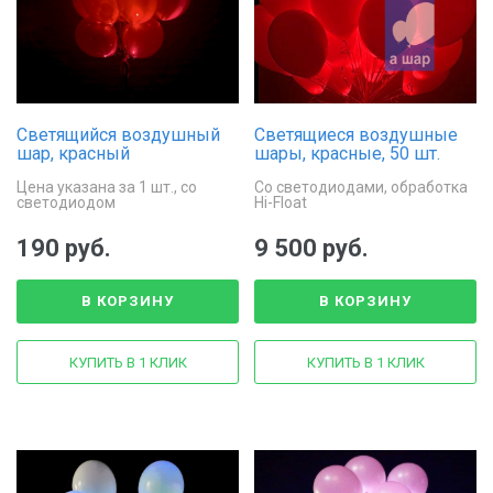
Светящийся воздушный
Светящиеся воздушные
шар, красный
шары, красные, 50 шт.
Цена указана за 1 шт., со
Со светодиодами, обработка
светодиодом
Hi-Float
190 руб.
9 500 руб.
В КОРЗИНУ
В КОРЗИНУ
КУПИТЬ В 1 КЛИК
КУПИТЬ В 1 КЛИК