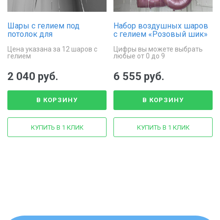
Шары с гелием под
Набор воздушных шаров
потолок для
с гелием «Розовый шик»
незабываемого
Цена указана за 12 шаров с
Цифры вы можете выбрать
праздника «Лёгкость
гелием
любые от 0 до 9
серебра»
2 040 руб.
6 555 руб.
В КОРЗИНУ
В КОРЗИНУ
КУПИТЬ В 1 КЛИК
КУПИТЬ В 1 КЛИК