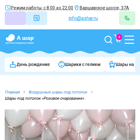
Режим работы: с 8.00 до 22.00
Варшавское шоссе, 37А
info@ashar.ru
0
День рождения
Шарики c гелием
Шары на в
Главная
Воздушные шары под потолок
Шары под потолок «Розовое очарование»