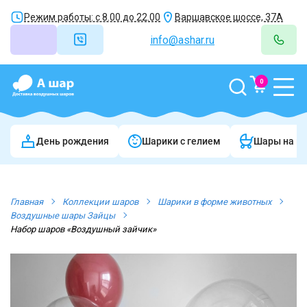
Режим работы: с 8.00 до 22.00
Варшавское шоссе, 37А
info@ashar.ru
0
День рождения
Шарики c гелием
Шары на в
Главная
Коллекции шаров
Шарики в форме животных
Воздушные шары Зайцы
Набор шаров «Воздушный зайчик»