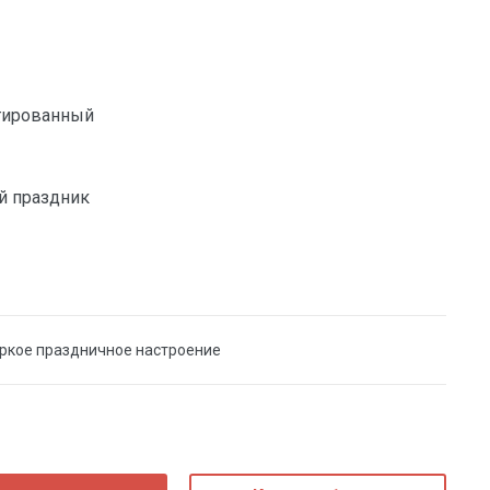
гированный
й праздник
яркое праздничное настроение