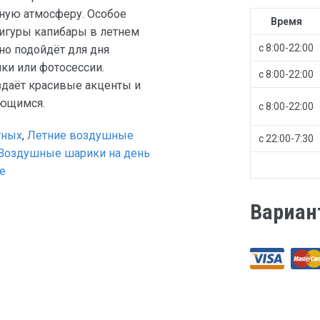
ную атмосферу. Особое
Время
игуры капибары в летнем
с 8:00-22:00
но подойдёт для дня
ки или фотосессии.
с 8:00-22:00
здаёт красивые акценты и
ающимся.
с 8:00-22:00
тных
,
Летние воздушные
с 22:00-7:30
Воздушные шарики на день
е
Вариан