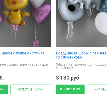
 шары с гелием «Утиная
Воздушные шары с гелием
со слонёнком»
ное оформление на годик для
Эффектная композиция с цифр
слонёнком
б.
3 180 руб.
НУ
В КОРЗИНУ
КУПИТЬ В 1 КЛИК
КУПИТЬ 