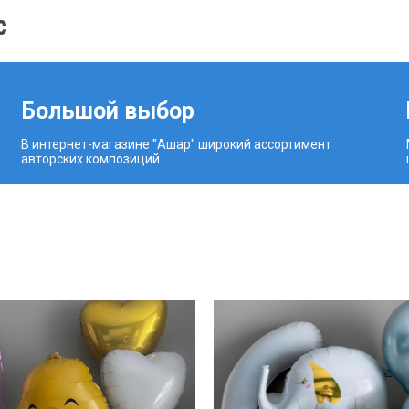
с
Большой выбор
В интернет-магазине "Ашар" широкий ассортимент
авторских композиций