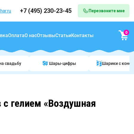
+7 (495) 230-23-45
har.ru
Перезвоните мне
0
вка
Оплата
О нас
Отзывы
Статьи
Контакты
на свадьбу
Шары-цифры
Шарики c конф
 с гелием «Воздушная