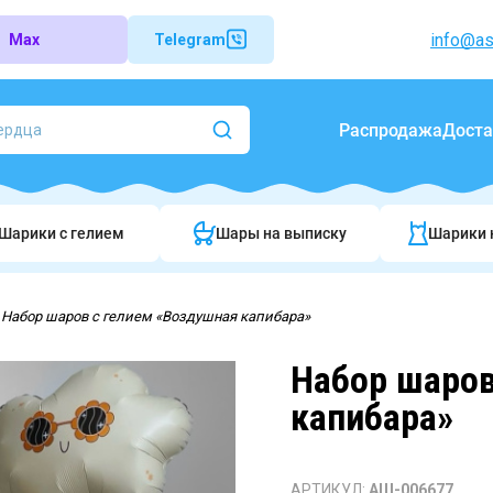
info@as
Max
Telegram
Распродажа
Доста
Шарики c гелием
Шары на выписку
Шарики 
Набор шаров с гелием «Воздушная капибара»
Набор шаров
капибара»
АРТИКУЛ:
АШ-006677