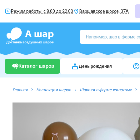
Режим работы: с 8.00 до 22.00
Варшавское шоссе, 37А
Каталог шаров
День рождения
Главная
Коллекции шаров
Шарики в форме животных