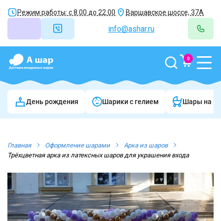
Режим работы: с 8.00 до 22.00
Варшавское шоссе, 37А
info@ashar.ru
0
День рождения
Шарики c гелием
Шары на в
Главная
Оформление шарами
Арка из шаров
Трёхцветная арка из латексных шаров для украшения входа