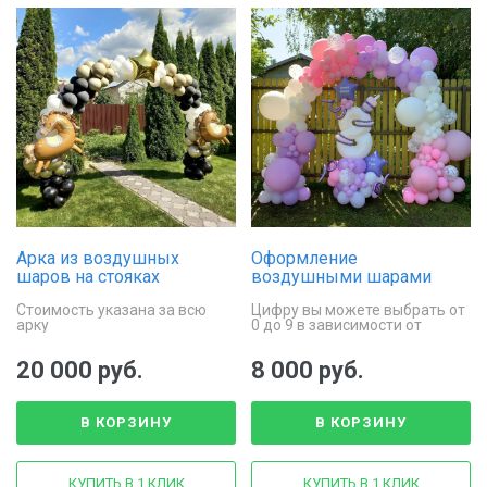
Арка из воздушных
Оформление
шаров на стояках
воздушными шарами
«Весёлые лошадки»
«Нежность утра»
Стоимость указана за всю
Цифру вы можете выбрать от
арку
0 до 9 в зависимости от
возраста именинницы
20 000 руб.
8 000 руб.
В КОРЗИНУ
В КОРЗИНУ
КУПИТЬ В 1 КЛИК
КУПИТЬ В 1 КЛИК