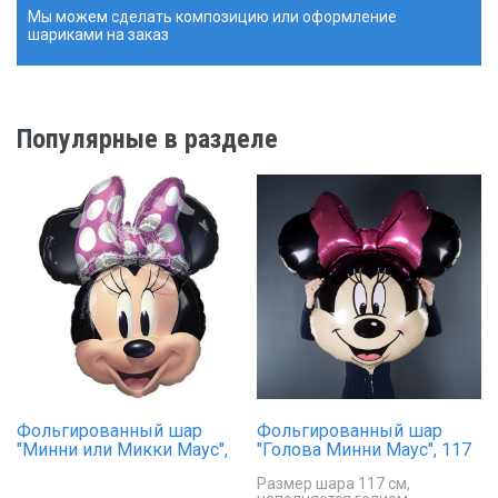
Мы можем сделать композицию или оформление
шариками на заказ
Популярные в разделе
Фольгированный шар
Фольгированный шар
"Минни или Микки Маус",
"Голова Минни Маус", 117
голова
см
Размер шара 117 см,