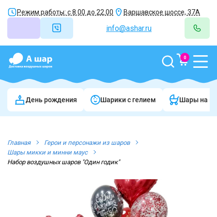
Режим работы: с 8.00 до 22.00
Варшавское шоссе, 37А
info@ashar.ru
0
День рождения
Шарики c гелием
Шары на в
Главная
Герои и персонажи из шаров
Шары микки и минни маус
Набор воздушных шаров "Один годик"