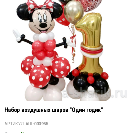
Набор воздушных шаров "Один годик"
АРТИКУЛ:
АШ-003955