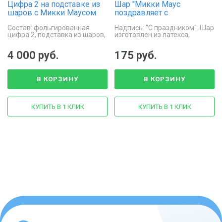
Цифра 2 на подставке из
Шар "Микки Маус
шаров с Микки Маусом
поздравляет с
праздником"
Состав: фольгированная
Надпись: "С праздником". Шар
цифра 2, подставка из шаров,
изготовлен из латекса,
украшенная спиралями и
диаметр 30 см, наполняется
фигурами, Микки Маус
гелием.
4 000 руб.
175 руб.
В КОРЗИНУ
В КОРЗИНУ
КУПИТЬ В 1 КЛИК
КУПИТЬ В 1 КЛИК