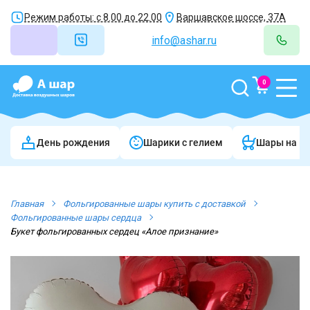
Режим работы: с 8.00 до 22.00
Варшавское шоссе, 37А
info@ashar.ru
0
День рождения
Шарики c гелием
Шары на в
Главная
Фольгированные шары купить с доставкой
Фольгированные шары сердца
Букет фольгированных сердец «Алое признание»