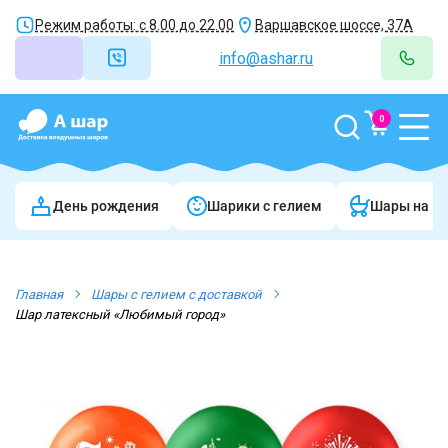
Режим работы: с 8.00 до 22.00
Варшавское шоссе, 37А
info@ashar.ru
0
День рождения
Шарики c гелием
Шары на в
Главная
Шары с гелием с доставкой
Шар латексный «Любимый город»