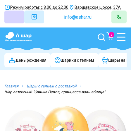
Режим работы: с 8.00 до 22.00
Варшавское шоссе, 37А
info@ashar.ru
0
День рождения
Шарики c гелием
Шары на в
Главная
Шары с гелием с доставкой
Шар латексный "Свинка Пеппа, принцесса-волшебница"