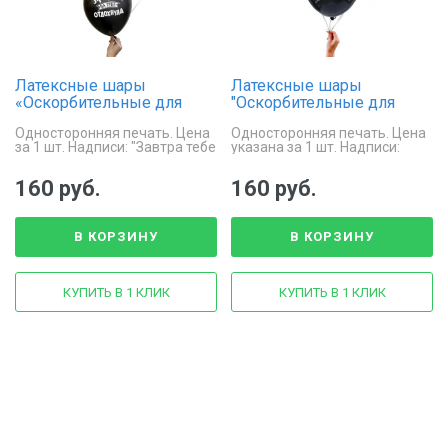
Латексные шары
Латексные шары
«Оскорбительные для
"Оскорбительные для
подруги»
друга"
Односторонняя печать. Цена
Односторонняя печать. Цена
за 1 шт. Надписи: "Завтра тебе
указана за 1 шт. Надписи:
будет стыдно", "Поздравляю
"Завтра тебе будет стыдно",
ты стареешь", "Мозг -
"Поздравляю ты стареешь",
160 руб.
160 руб.
идеальный подарок для
"Мозг - идеальный подарок
тебя".
дл...
В КОРЗИНУ
В КОРЗИНУ
КУПИТЬ В 1 КЛИК
КУПИТЬ В 1 КЛИК