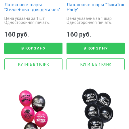
Латексные шары
Латексные шары "ТикиТок
"Хвалебные для девочек"
Party"
Цена указана за 1 шт.
Цена указанна за 1 шар.
Односторонняя печать.
Односторонняя печать.
Надписи: "Умна не по годам",
Размер - 30 см.
"50% от мамы + 50% от папы",
160 руб.
160 руб.
"Красивая в маму"
В КОРЗИНУ
В КОРЗИНУ
КУПИТЬ В 1 КЛИК
КУПИТЬ В 1 КЛИК