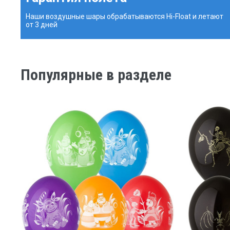
Наши воздушные шары обрабатываются Hi-Float и летают
от 3 дней
Популярные в разделе