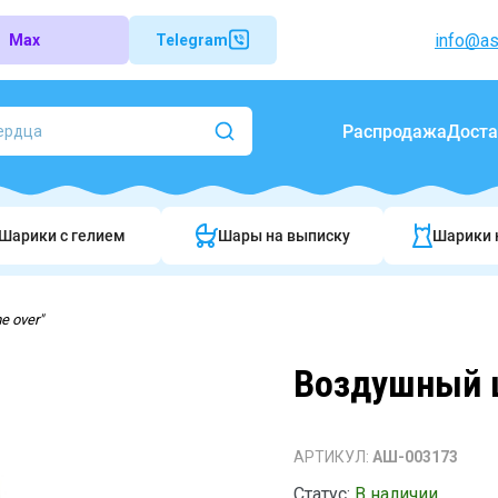
info@as
Max
Telegram
Распродажа
Доста
Шарики c гелием
Шары на выписку
Шарики 
 over"
Воздушный ш
АРТИКУЛ:
АШ-003173
Статус:
В наличии