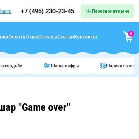
+7 (495) 230-23-45
har.ru
Перезвоните мне
0
вка
Оплата
О нас
Отзывы
Статьи
Контакты
на свадьбу
Шары-цифры
Шарики c конф
ар "Game over"