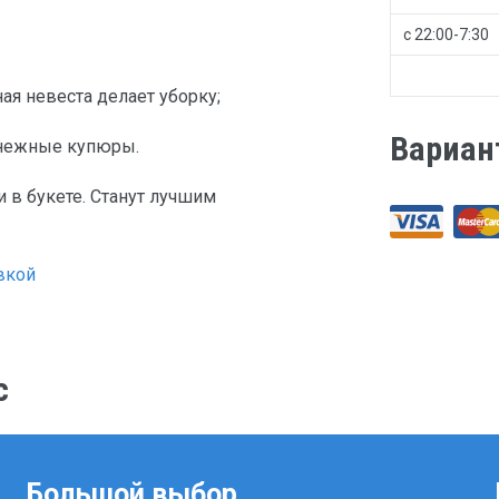
с 22:00-7:30
ая невеста делает уборку;
Вариан
денежные купюры.
и в букете. Станут лучшим
вкой
с
Большой выбор