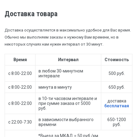
Доставка товара
Доставка осуществляется в максимально удобное для Вас время.
Обычно мы выполняем заказы к нужному Вам времени, но в
некоторых случаях нам нужен интервал от 30 минут.
Время
Интервал
Стоимость
в любом 30-минутном
с 8:00-22:00
500 руб.
интервале
с 8:00-22:00
минута в минуту
650 руб.
в 10-ти часовом интервале и
доставка
с 8:00-22:00
при сумме заказа от 5000
бесплатная
руб.
в зависимости выбранного
650-1200
с 22:00-7:30
времени
руб.
*Выезд за МКАД = 50 руб./км.