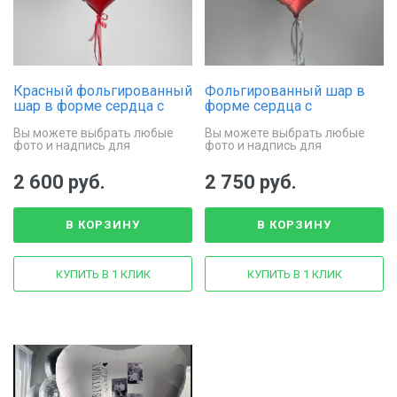
Красный фольгированный
Фольгированный шар в
шар в форме сердца с
форме сердца с
фото и надписью
индивидуальной
Вы можете выбрать любые
Вы можете выбрать любые
надписью и фото
фото и надпись для
фото и надпись для
оформления сердца
оформления сердца
2 600 руб.
2 750 руб.
В КОРЗИНУ
В КОРЗИНУ
КУПИТЬ В 1 КЛИК
КУПИТЬ В 1 КЛИК