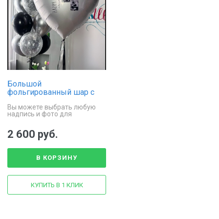
Большой
фольгированный шар с
гелием в форме сердца
Вы можете выбрать любую
«Идеальное признание»
надпись и фото для
оформления шара
2 600 руб.
В КОРЗИНУ
КУПИТЬ В 1 КЛИК