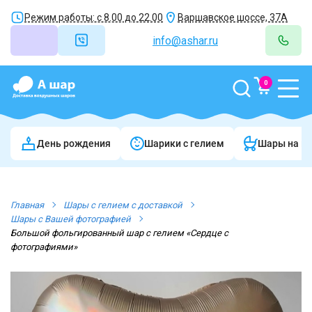
Режим работы: с 8.00 до 22.00
Варшавское шоссе, 37А
info@ashar.ru
0
День рождения
Шарики c гелием
Шары на в
Главная
Шары с гелием с доставкой
Шары с Вашей фотографией
Большой фольгированный шар с гелием «Сердце с
фотографиями»