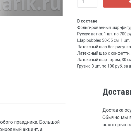
В
В составе:
Фольгированный шар-фигура 
Рускус ветка: 1 шт. по 700 ру
Шар bubbles 50-55 см: 1 шт. 
Латексный шар без рисунка, 3
Латексный шар с конфетти, 30
Латексный шар - хром, 30 см 
Грузик: 3 шт. по 100 руб. за 
Достав
Доставка ос
Обычно мы в
юбого праздника. Большой
некоторых сл
риродный акцент, а