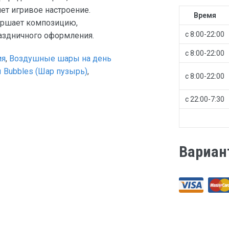
ет игривое настроение.
Время
вершает композицию,
с 8:00-22:00
аздничного оформления.
с 8:00-22:00
ия
,
Воздушные шары на день
 Bubbles (Шар пузырь)
,
с 8:00-22:00
с 22:00-7:30
Вариан