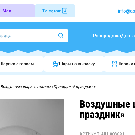
info@as
Max
Telegram
Распродажа
Доста
Шарики c гелием
Шары на выписку
Шарики 
Воздушные шары с гелием «Природный праздник»
Воздушные 
праздник»
АРТИКУЛ:
АШ-003091