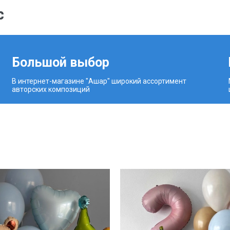
с
Большой выбор
В интернет-магазине "Ашар" широкий ассортимент
авторских композиций