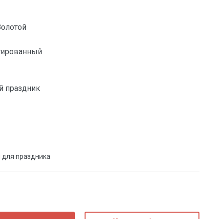
Золотой
гированный
й праздник
 для праздника