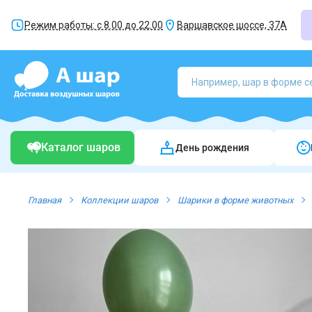
Режим работы: с 8.00 до 22.00
Варшавское шоссе, 37А
Каталог шаров
День рождения
Главная
Коллекции шаров
Шарики в форме животных