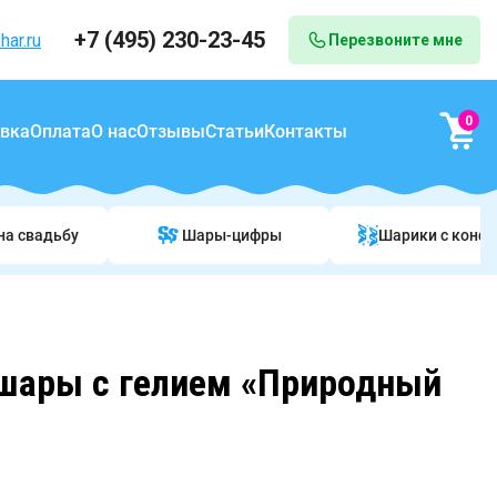
+7 (495) 230-23-45
har.ru
Перезвоните мне
0
вка
Оплата
О нас
Отзывы
Статьи
Контакты
на свадьбу
Шары-цифры
Шарики c конф
шары с гелием «Природный