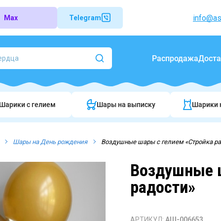
info@as
Max
Telegram
Распродажа
Доста
Шарики c гелием
Шары на выписку
Шарики 
Шары на День рождения
Воздушные шары с гелием «Стройка р
Воздушные ш
радости»
АРТИКУЛ:
АШ-006653