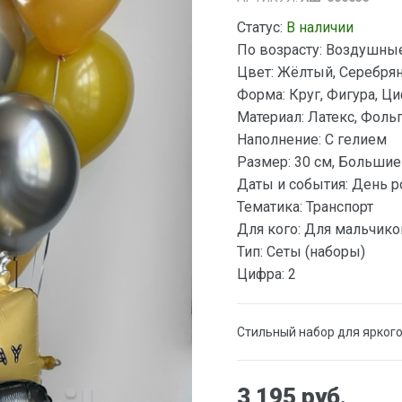
Статус:
В наличии
По возрасту:
Воздушные 
Цвет:
Жёлтый, Серебря
Форма:
Круг, Фигура, Ц
Материал:
Латекс, Фоль
Наполнение:
С гелием
Размер:
30 см, Большие
Даты и события:
День р
Тематика:
Транспорт
Для кого:
Для мальчико
Тип:
Сеты (наборы)
Цифра:
2
Стильный набор для ярког
3 195 руб.