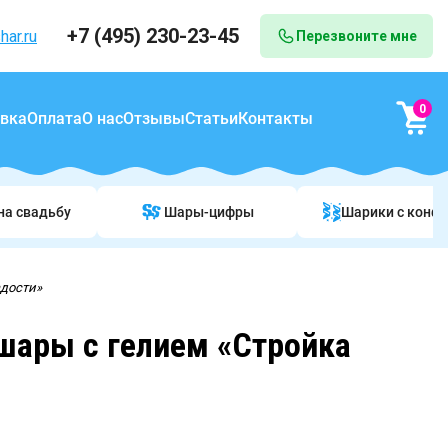
+7 (495) 230-23-45
har.ru
Перезвоните мне
0
вка
Оплата
О нас
Отзывы
Статьи
Контакты
на свадьбу
Шары-цифры
Шарики c конф
адости»
ары с гелием «Стройка