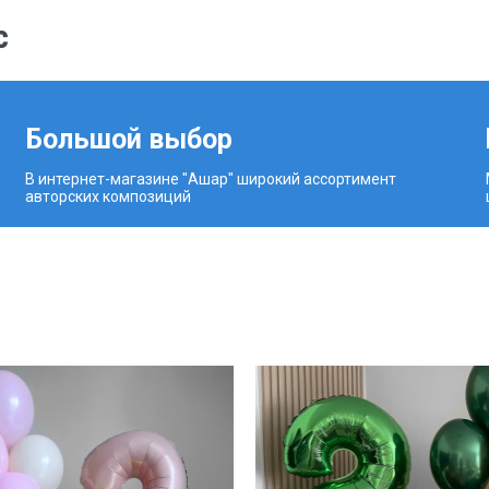
с
Большой выбор
В интернет-магазине "Ашар" широкий ассортимент
авторских композиций