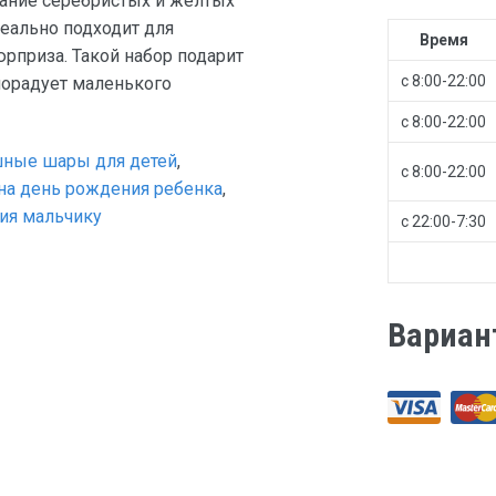
тание серебристых и жёлтых
еально подходит для
Время
рприза. Такой набор подарит
с 8:00-22:00
порадует маленького
с 8:00-22:00
ные шары для детей
,
с 8:00-22:00
а день рождения ребенка
,
ия мальчику
с 22:00-7:30
Вариан