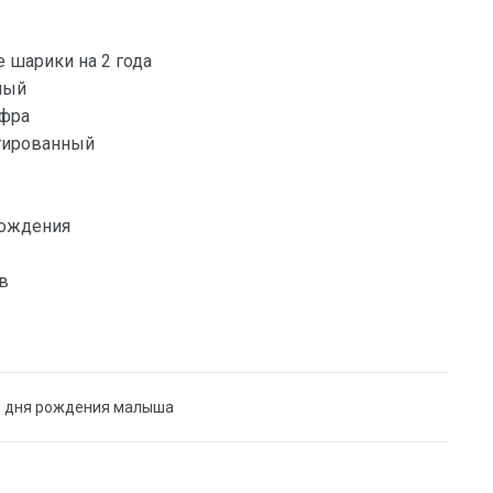
шарики на 2 года
ный
ифра
гированный
ождения
в
о дня рождения малыша