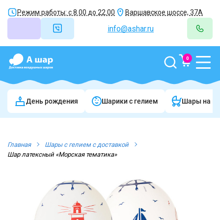
Режим работы: с 8.00 до 22.00
Варшавское шоссе, 37А
info@ashar.ru
0
День рождения
Шарики c гелием
Шары на в
Главная
Шары с гелием с доставкой
Шар латексный «Морская тематика»